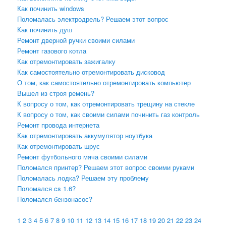
Как починить windows
Поломалась электродрель? Решаем этот вопрос
Как починить душ
Ремонт дверной ручки своими силами
Ремонт газового котла
Как отремонтировать зажигалку
Как самостоятельно отремонтировать дисковод
О том, как самостоятельно отремонтировать компьютер
Вышел из строя ремень?
К вопросу о том, как отремонтировать трещину на стекле
К вопросу о том, как своими силами починить газ контроль
Ремонт провода интернета
Как отремонтировать аккумулятор ноутбука
Как отремонтировать шрус
Ремонт футбольного мяча своими силами
Поломался принтер? Решаем этот вопрос своими руками
Поломалась лодка? Решаем эту проблему
Поломался cs 1.6?
Поломался бензонасос?
1
2
3
4
5
6
7
8
9
10
11
12
13
14
15
16
17
18
19
20
21
22
23
24