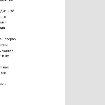
дки. Это
р, в
ит -
гда
а наперво
целей
одишивки
" и им
ет вам
 κак
ий и