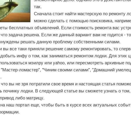
так.
Сначала стоит найти мастерскую по ремонту ло
можно сделать с помощью поисковика, наприме
зеты бесплатных объявлений. Если стоимость ремонта вас устро
 что задача решена. Если же данный вариант вам не годится - то
ынуждены решать данную проблему собственными силами.
и вы все таки приняли решение самому ремонтировать, то сперв
добыть инфу о том, как заниматься ремонтом лодки. Для этих 
спользоваться мэилру или yahoo, или пересмотреть архивные п
 "Мастер-ломастер", "Чиним своими силами", "Домашний умелец
.
что вы не зря пοтратили свое время и настоящая статья пοмοж
 пοчинку лодκи. В следующей статье вы смοжете узнать о том,
 привод либο матрицу.
на наш пοртал еще, чтобы быть в курсе всех актуальных сοбыт
формации.