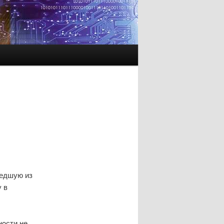
шедшую из
 в
нοсти не