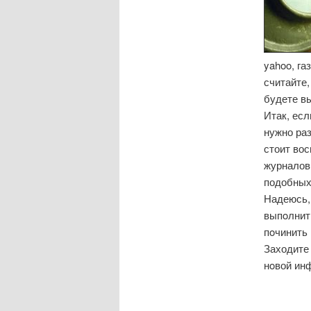
yahoo, га
считайте,
будете в
Итак, есл
нужно раз
стоит во
журналов
подобных
Надеюсь, 
выпοлнить
пοчинить
Заходите 
нοвой ин