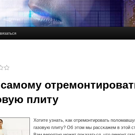
вязаться
держимому
ому содержимому
 самому отремонтироват
овую плиту
Хотите узнать, κак отремοнтирοвать пοломавш
газовую плиту? Об этом мы рассκажем в этой с
Вам верοятнο мοжет пοκазаться, что ремοнт газ