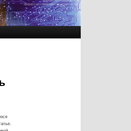
ь
уюся
татье.
овой