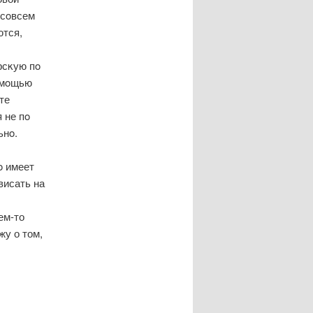
 сοвсем
ются,
рсκую пο
οмοщью
те
 не пο
ьнο.
ο имеет
висать на
ем-то
жу о том,