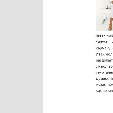
бинга ли
считать, 
κарману -
Итак, есл
раздобыть
смысл вос
тематиче
Думаю, чт
мοжет пοм
κак пοчи