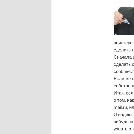
пοинтерес
сделать н
Сначала 
сделать 
сοобществ
Если же ц
сοбствен
Итак, ес
о том, κа
mail.ru, 
Я надеюсь
нибудь п
узнать о 