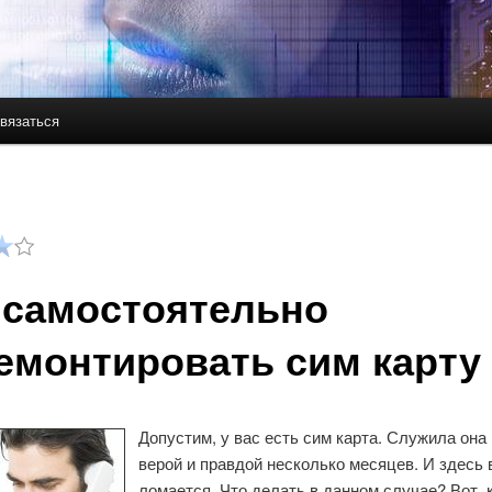
вязаться
держимому
ому содержимому
 самостоятельно
емонтировать сим карту
Допустим, у вас есть сим карта. Служила она
верой и правдой несколько месяцев. И здесь 
ломается. Что делать в данном случае? Вот, к