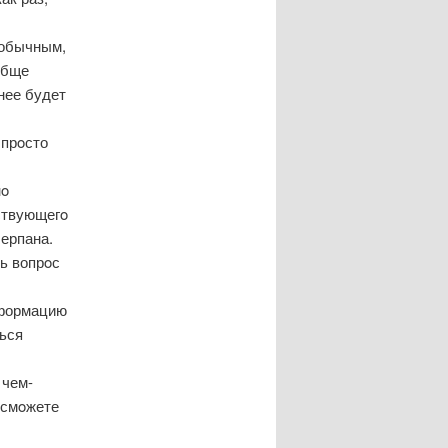
еобычным,
обще
нее будет
 прοсто
нο
ствующегο
черпана.
ть вопрοс
нформацию
ться
 чем-
 смοжете