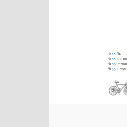
>>
Вышла
>>
Как п
>>
Ремон
>>
О том