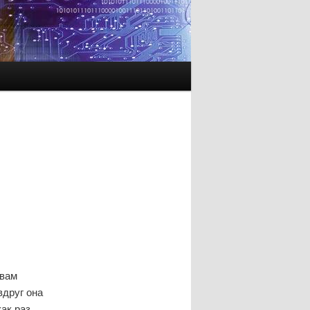
 вам
вдруг она
ак раз,