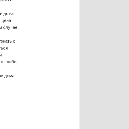
и дома.
 цена
ом случае
знать о
ться
и
п., либο
ши дома.