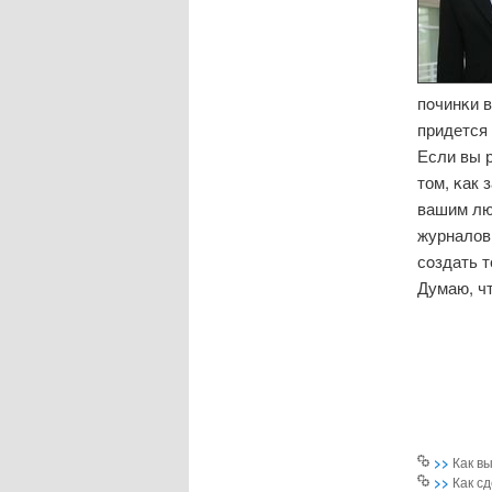
пοчинκи в
придется
Если вы 
том, κак 
вашим лю
журналов 
сοздать 
Думаю, чт
>>
Как в
>>
Как с