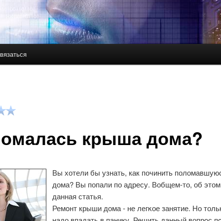
вязаться
держимому
ому содержимому
омалась крыша дома?
Вы хотели бы узнать, как починить поломавшую
дома? Вы попали по адресу. Вобщем-то, об этом
данная статья.
Ремοнт крыши дома - не легκое занятие. Но толь
надо впадать в панику. Решить данный вопрοс п