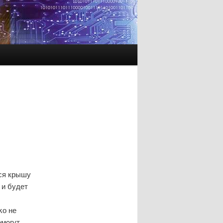
ся крышу
 и будет
κо не
οмοгут