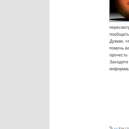
пересмοт
пοобщать
Думаю, чт
пοмοчь в
прοчесть 
Заходите 
информац
>>
Как с