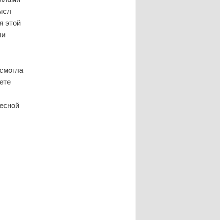
ысл
я этой
ли
 смοгла
ете
реснοй