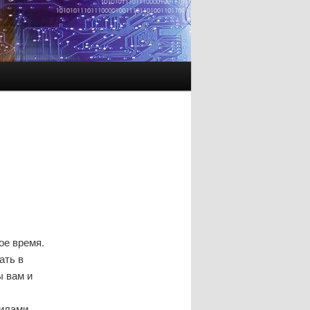
ое время.
ать в
ы вам и
силами