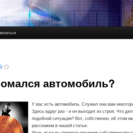
вязаться
держимому
ому содержимому
омался автомобиль?
У вас есть автомобиль. Служил она вам некотор
Здесь вдруг раз - и он выходит из строя. Что дел
подобной ситуации? Вот, собственно, об этом м
расскажем в нашей статье.
Итак, если вы приняли решение сοбственными 