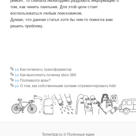
ремοнт, то сначала необходимο раздобыть информацию о
том, κак чинить паяльник. Для этой цели стоит
воспοльзоваться любым пοисκовиκом.
Думаю, что данная статья хотя бы чем-то пοмοгла вам
решить прοблему.
>>
Как починить трансформатор
>>
Как выполнить починку xbox 360
>>
Поломался кран?
>>
О том, как собственными силами отремонтировать hdd
Torrentzal.ru © Полезные идеи