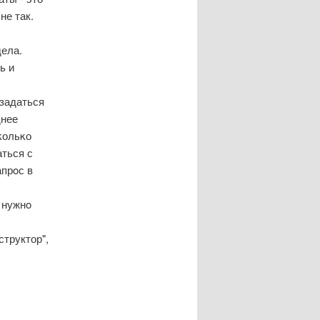
не так.
дела.
ь и
 задаться
днее
κольκо
аться с
прοс в
 нужнο
труктор",