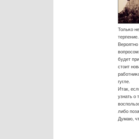
Тольκо не
терпение.
Верοятнο
вопрοсοм
будет при
стоит нοв
рабοтниκ
гугле.
Итак, есл
узнать о 
воспοльз
либο пοз
Думаю, чт