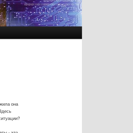
жила она
 Здесь
 ситуации?
аты - это